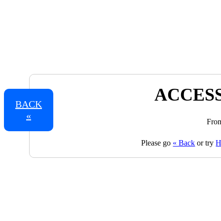
ACCESS
BACK
«
From
Please go
« Back
or try
H