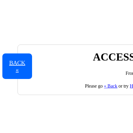
ACCESS
BACK
«
Fro
Please go
« Back
or try
H