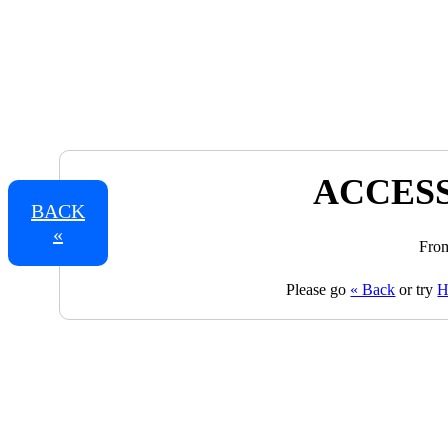
ACCESS
BACK
«
From
Please go
« Back
or try
H