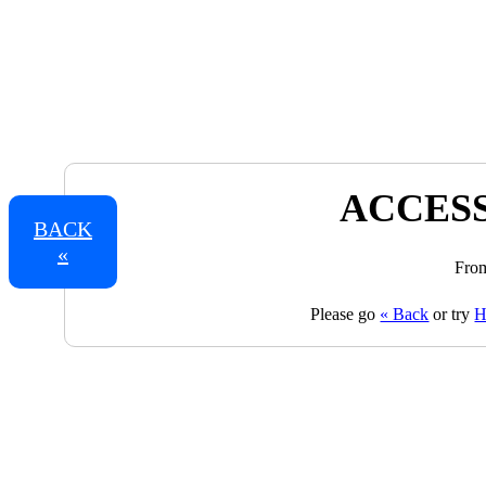
ACCESS
BACK
«
From
Please go
« Back
or try
H