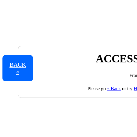
ACCESS
BACK
«
Fro
Please go
« Back
or try
H