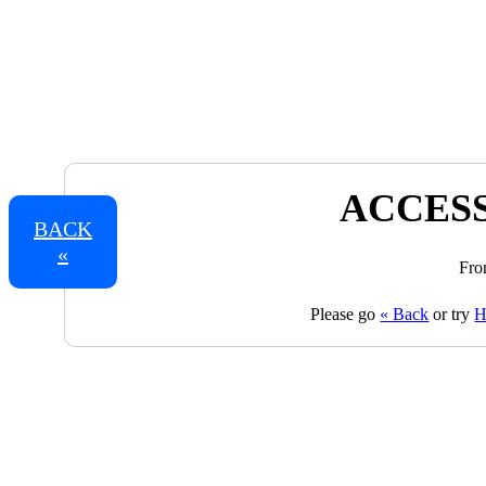
ACCESS
BACK
«
Fro
Please go
« Back
or try
H